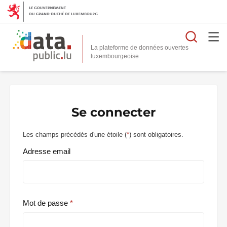
Reche
La plateforme de données ouvertes
Se connecter
Les champs précédés d'une étoile (
*
) sont obligatoires.
Adresse email
Mot de passe