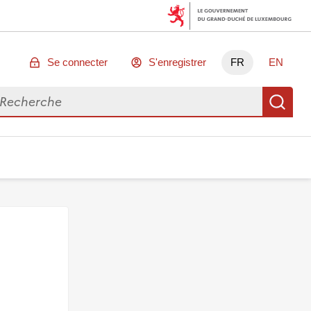
Se connecter
S'enregistrer
FR
EN
chercher des données
Re