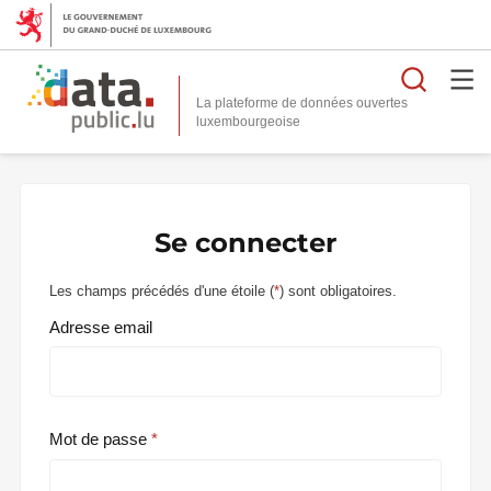
Reche
La plateforme de données ouvertes
Se connecter
Les champs précédés d'une étoile (
*
) sont obligatoires.
Adresse email
Mot de passe