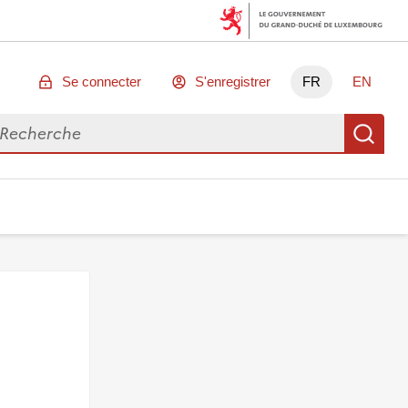
Se connecter
S'enregistrer
FR
EN
chercher des données
Re