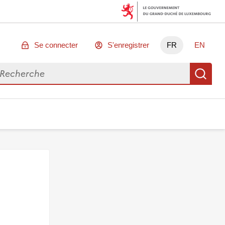
Se connecter
S'enregistrer
FR
EN
chercher des données
Re