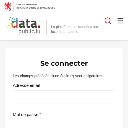
Reche
La plateforme de données ouvertes
Se connecter
Les champs précédés d'une étoile (
*
) sont obligatoires.
Adresse email
Mot de passe