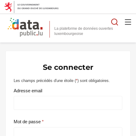
Reche
La plateforme de données ouvertes
Se connecter
Les champs précédés d'une étoile (
*
) sont obligatoires.
Adresse email
Mot de passe