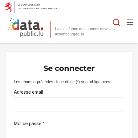
Reche
La plateforme de données ouvertes
Se connecter
Les champs précédés d'une étoile (
*
) sont obligatoires.
Adresse email
Mot de passe