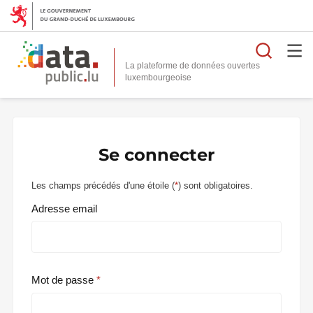
Reche
La plateforme de données ouvertes
Se connecter
Les champs précédés d'une étoile (
*
) sont obligatoires.
Adresse email
Mot de passe