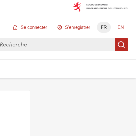
Se connecter
S'enregistrer
FR
EN
chercher des données
Re