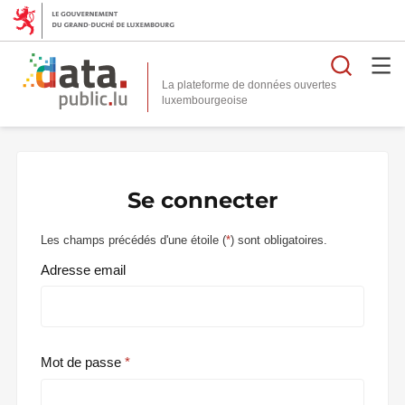
Reche
La plateforme de données ouvertes
Se connecter
Les champs précédés d'une étoile (
*
) sont obligatoires.
Adresse email
Mot de passe