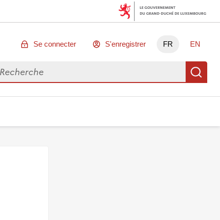
Se connecter
S'enregistrer
FR
EN
chercher des données
Re