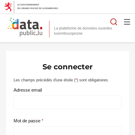
Reche
La plateforme de données ouvertes
Se connecter
Les champs précédés d'une étoile (
*
) sont obligatoires.
Adresse email
Mot de passe