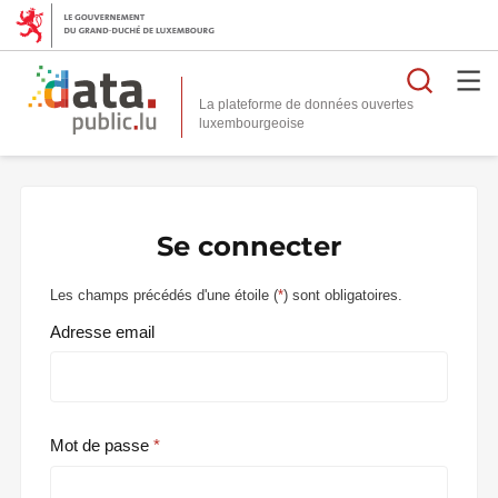
Reche
La plateforme de données ouvertes
Se connecter
Les champs précédés d'une étoile (
*
) sont obligatoires.
Adresse email
Mot de passe