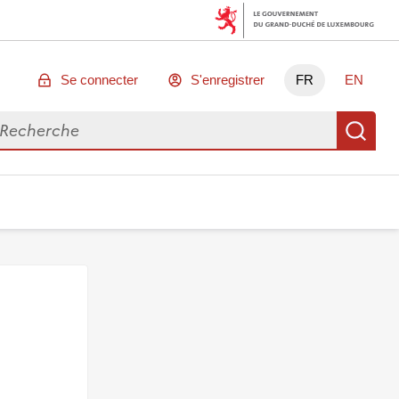
Se connecter
S'enregistrer
FR
EN
chercher des données
Re