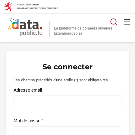
Reche
La plateforme de données ouvertes
Se connecter
Les champs précédés d'une étoile (
*
) sont obligatoires.
Adresse email
Mot de passe