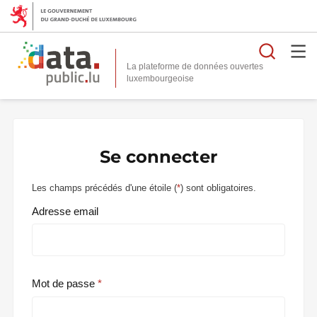
Reche
La plateforme de données ouvertes
Se connecter
Les champs précédés d'une étoile (
*
) sont obligatoires.
Adresse email
Mot de passe