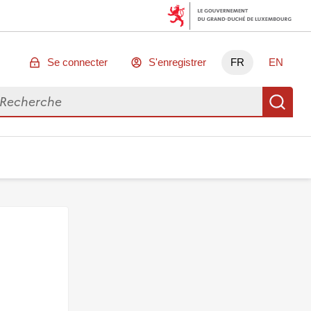
Se connecter
S'enregistrer
FR
EN
chercher des données
Re