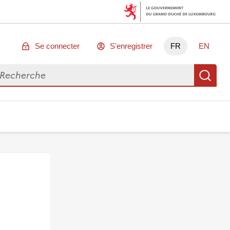
Se connecter
S'enregistrer
FR
EN
chercher des données
Re