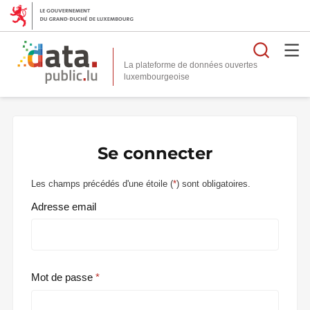
Reche
La plateforme de données ouvertes
Se connecter
Les champs précédés d'une étoile (
*
) sont obligatoires.
Adresse email
Mot de passe