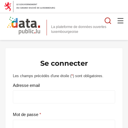
Reche
La plateforme de données ouvertes
Se connecter
Les champs précédés d'une étoile (
*
) sont obligatoires.
Adresse email
Mot de passe