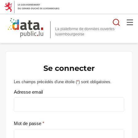
Reche
La plateforme de données ouvertes
Se connecter
Les champs précédés d'une étoile (
*
) sont obligatoires.
Adresse email
Mot de passe