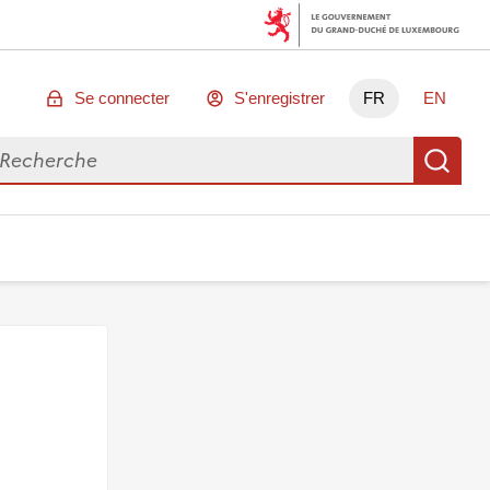
Se connecter
S'enregistrer
FR
EN
chercher des données
Re