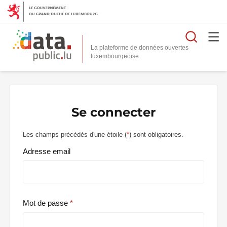
Reche
La plateforme de données ouvertes
Se connecter
Les champs précédés d'une étoile (
*
) sont obligatoires.
Adresse email
Mot de passe