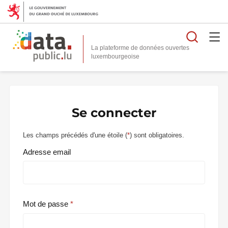
Reche
La plateforme de données ouvertes
Se connecter
Les champs précédés d'une étoile (
*
) sont obligatoires.
Adresse email
Mot de passe