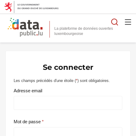
Reche
La plateforme de données ouvertes
Se connecter
Les champs précédés d'une étoile (
*
) sont obligatoires.
Adresse email
Mot de passe