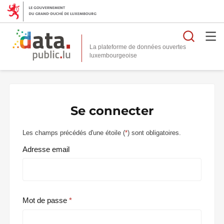
Reche
La plateforme de données ouvertes
Se connecter
Les champs précédés d'une étoile (
*
) sont obligatoires.
Adresse email
Mot de passe