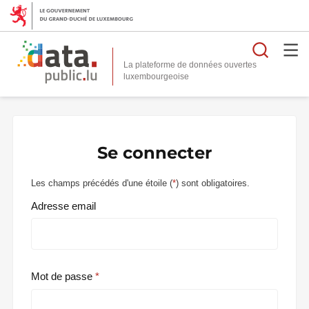
Reche
La plateforme de données ouvertes
Se connecter
Les champs précédés d'une étoile (
*
) sont obligatoires.
Adresse email
Mot de passe