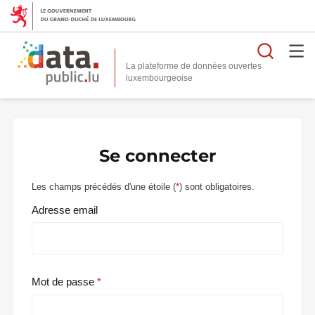
Reche
La plateforme de données ouvertes
Se connecter
Les champs précédés d'une étoile (
*
) sont obligatoires.
Adresse email
Mot de passe