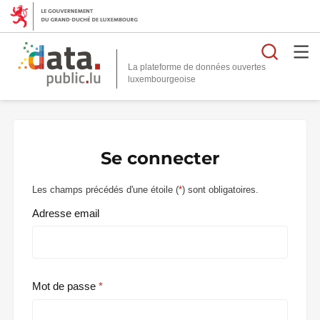
Reche
La plateforme de données ouvertes
Se connecter
Les champs précédés d'une étoile (
*
) sont obligatoires.
Adresse email
Mot de passe