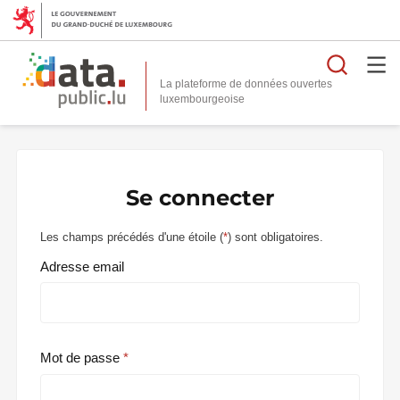
Reche
La plateforme de données ouvertes
Se connecter
Les champs précédés d'une étoile (
*
) sont obligatoires.
Adresse email
Mot de passe