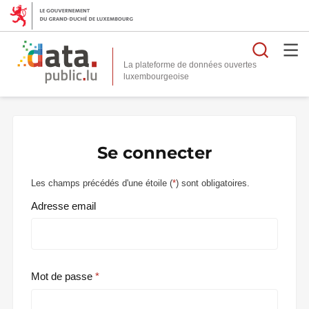
Reche
La plateforme de données ouvertes
Se connecter
Les champs précédés d'une étoile (
*
) sont obligatoires.
Adresse email
Mot de passe