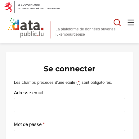
Reche
La plateforme de données ouvertes
Se connecter
Les champs précédés d'une étoile (
*
) sont obligatoires.
Adresse email
Mot de passe