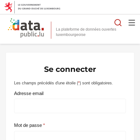
Reche
La plateforme de données ouvertes
Se connecter
Les champs précédés d'une étoile (
*
) sont obligatoires.
Adresse email
Mot de passe