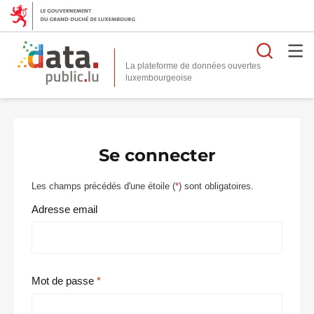
Reche
La plateforme de données ouvertes
Se connecter
Les champs précédés d'une étoile (
*
) sont obligatoires.
Adresse email
Mot de passe