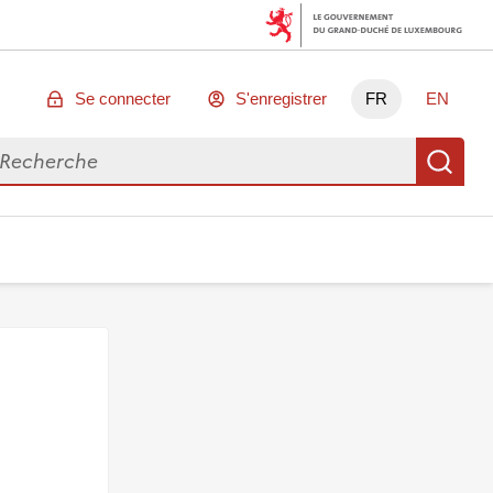
Se connecter
S'enregistrer
FR
EN
chercher des données
Re