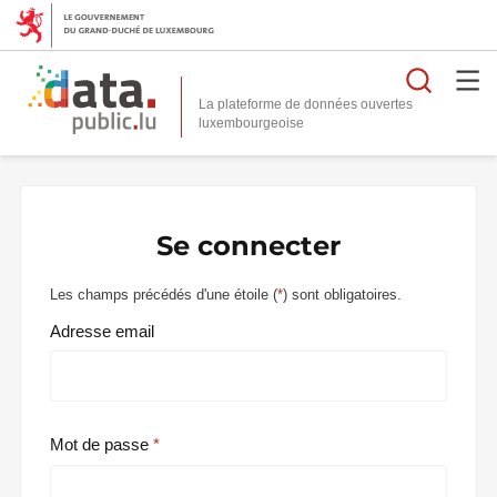
Reche
La plateforme de données ouvertes
Se connecter
Les champs précédés d'une étoile (
*
) sont obligatoires.
Adresse email
Mot de passe