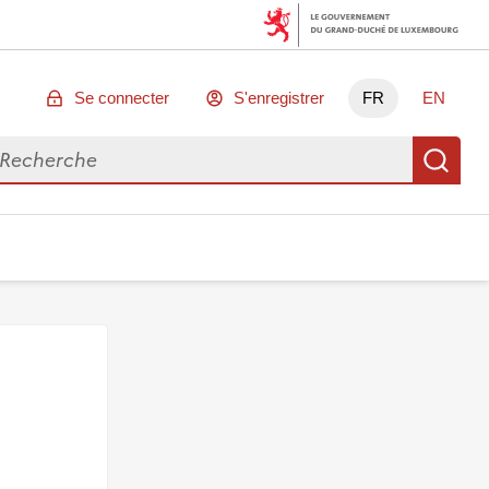
Se connecter
S'enregistrer
FR
EN
chercher des données
Re