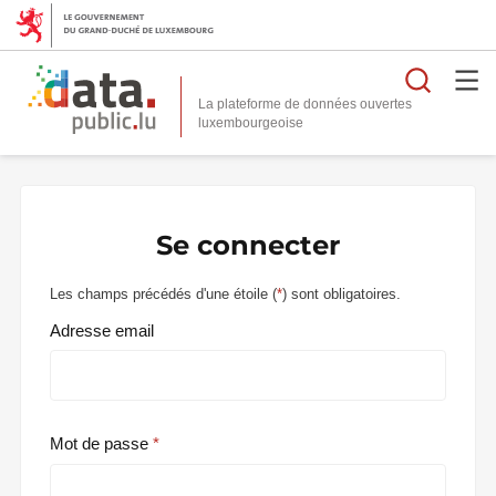
Reche
La plateforme de données ouvertes
Se connecter
Les champs précédés d'une étoile (
*
) sont obligatoires.
Adresse email
Mot de passe