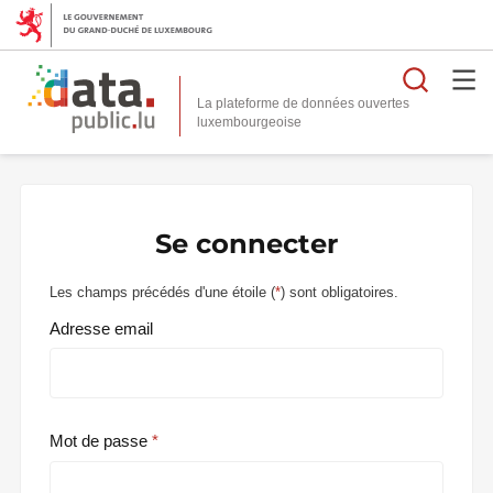
Reche
La plateforme de données ouvertes
Se connecter
Les champs précédés d'une étoile (
*
) sont obligatoires.
Adresse email
Mot de passe