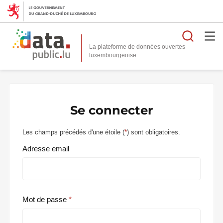
Reche
La plateforme de données ouvertes
Se connecter
Les champs précédés d'une étoile (
*
) sont obligatoires.
Adresse email
Mot de passe