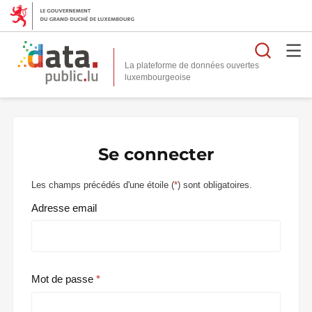
Reche
La plateforme de données ouvertes
Se connecter
Les champs précédés d'une étoile (
*
) sont obligatoires.
Adresse email
Mot de passe