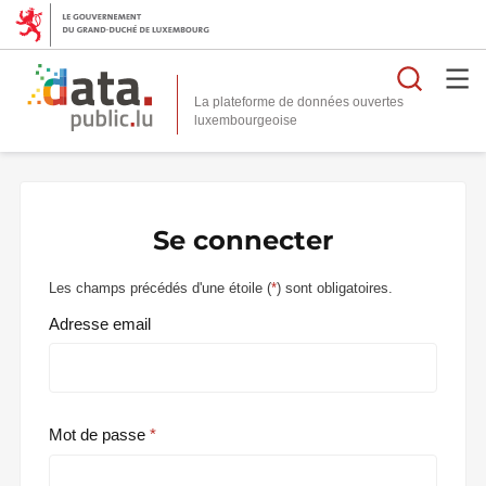
Reche
La plateforme de données ouvertes
Se connecter
Les champs précédés d'une étoile (
*
) sont obligatoires.
Adresse email
Mot de passe