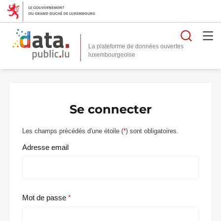
Reche
La plateforme de données ouvertes
Se connecter
Les champs précédés d'une étoile (
*
) sont obligatoires.
Adresse email
Mot de passe