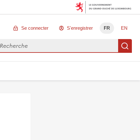
Se connecter
S'enregistrer
FR
EN
chercher des données
Re