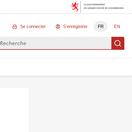
Se connecter
S'enregistrer
FR
EN
chercher des données
Re