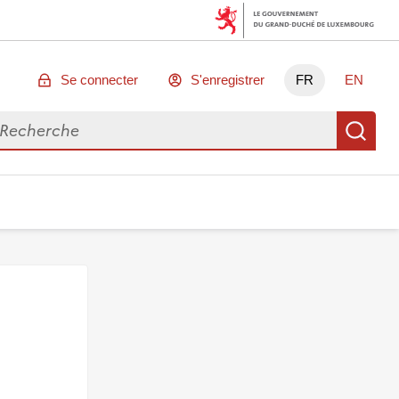
Se connecter
S'enregistrer
FR
EN
chercher des données
Re