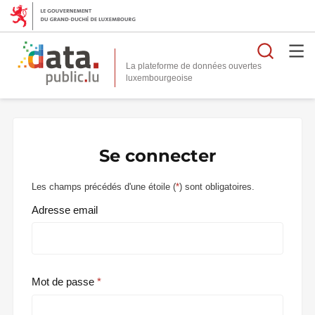
Reche
La plateforme de données ouvertes
Se connecter
Les champs précédés d'une étoile (
*
) sont obligatoires.
Adresse email
Mot de passe