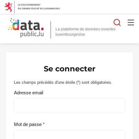
Reche
La plateforme de données ouvertes
Se connecter
Les champs précédés d'une étoile (
*
) sont obligatoires.
Adresse email
Mot de passe