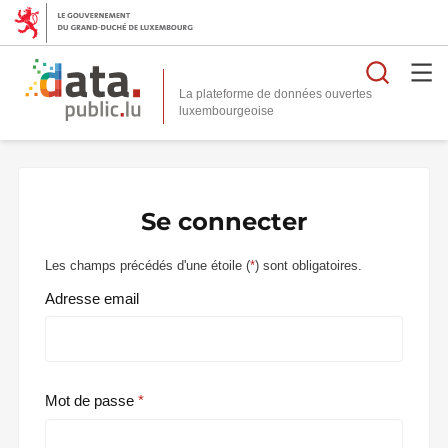
Reche
La plateforme de données ouvertes
Se connecter
Les champs précédés d'une étoile (
*
) sont obligatoires.
Adresse email
Mot de passe